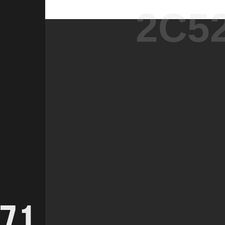
2C5
71