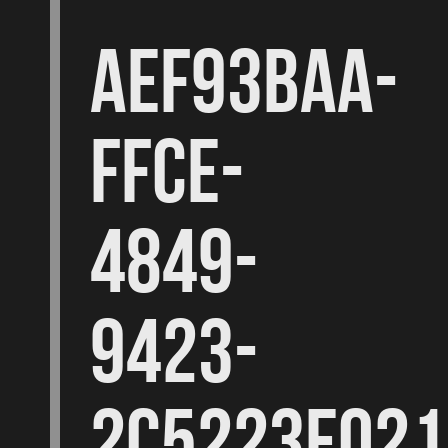
AEF93BAA-
FFCE-
4849-
9423-
2C5223E021