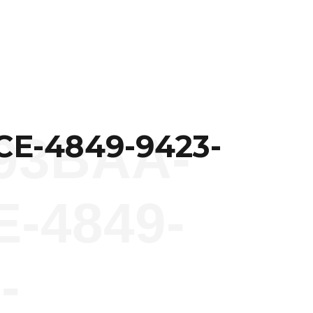
E-4849-9423-
93BAA-
-4849-
-